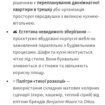
рішенням є
перепланування двокімнатної
квартири в трешку
або організація
просторої євродвушки з великою кухнею-
вітальнею.
🛋️
Естетика невидимого зберігання
—
проєктуємо вбудовані корпусні меблі на
замовлення паралельно з будівельними
процесами. Шафи та кухні монтуються
чітко під стелю. Вони буквально
зливаються зі стінами та звільняють
корисну площу.
◽
Палітри «тихої розкоші»
—
використання складних матових колірних
сценарії (екрю, кашемір, теплий сірий) від
елітних брендів
Benjamin Moore
та
Oikos
.