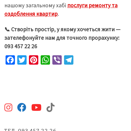
нашому загальному хабі
послуги ремонту та
оздоблення квартир
.
📞 Створіть простір, у якому хочеться жити —
зателефонуйте нам для точного прорахунку:
093 457 22 26
Fa
T
Pi
W
Vi
Te
ce
wi
nt
h
b
le
b
tt
er
at
er
gr
o
er
es
sA
a
o
t
p
m
k
p
ТЕЛ. 093 457 22 26