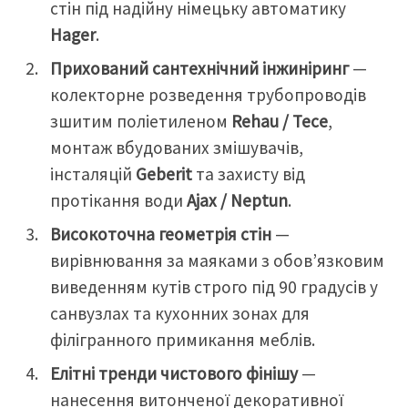
стін під надійну німецьку автоматику
Hager
.
Прихований сантехнічний інжиніринг
—
колекторне розведення трубопроводів
зшитим поліетиленом
Rehau / Tece
,
монтаж вбудованих змішувачів,
інсталяцій
Geberit
та захисту від
протікання води
Ajax / Neptun
.
Високоточна геометрія стін
—
вирівнювання за маяками з обов’язковим
виведенням кутів строго під 90 градусів у
санвузлах та кухонних зонах для
філігранного примикання меблів.
Елітні тренди чистового фінішу
—
нанесення витонченої декоративної