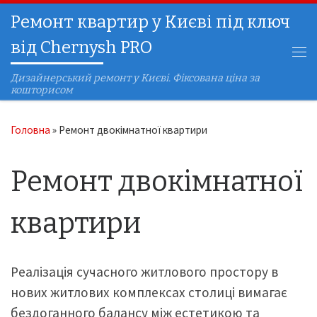
Ремонт квартир у Києві під ключ
Перейти до вмісту
від Chernysh PRO
Ме
Дизайнерський ремонт у Києві. Фіксована ціна за
кошторисом
Головна
»
Ремонт двокімнатної квартири
Ремонт двокімнатної
квартири
Реалізація сучасного житлового простору в
нових житлових комплексах столиці вимагає
бездоганного балансу між естетикою та